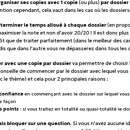
rganiser ses copies avec 1 copie
(ou plus)
par dossier
ention cependant, cela vaut dans les cas où les dossi
terminer le temps alloué à chaque dossier
(en propor
aximiser la note et non d’avoir 20/20 ! Il est donc plu
ôt que de traiter parfaitement (dans le meilleur des cas
is que dans l’autre vous ne dépasserez dans tous les c
r avec une copie par dossier
va permettre de choisir 
conseille de commencer par le dossier avec lequel vous 
c le thème) et cela pour 2 principales raisons :
 confiance
en commençant avec le dossier sur lequel vous êt
e façon
s points
: si vous traitez en totalité ou quasi-totalité le do
is bloquer sur une question
. Si vous n’avez aucune i