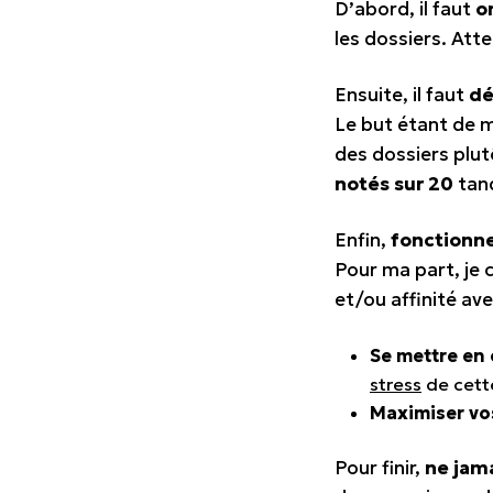
D’abord, il faut
o
les dossiers. Att
Ensuite, il faut
dé
Le but étant de m
des dossiers plut
notés sur 20
tand
Enfin,
fonctionne
Pour ma part, je 
et/ou affinité ave
Se mettre en
stress
de cett
Maximiser vo
Pour finir,
ne jama