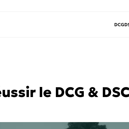
DCG
D
éussir le DCG & DS