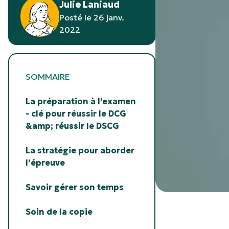
Julie Laniaud
Posté le 26 janv.
2022
SOMMAIRE
La préparation à l'examen
- clé pour réussir le DCG
&amp; réussir le DSCG
La stratégie pour aborder
l’épreuve
Savoir gérer son temps
Soin de la copie