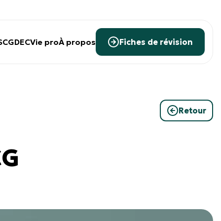
SCG
DEC
Vie pro
À propos
Fiches de révision
Retour
CG